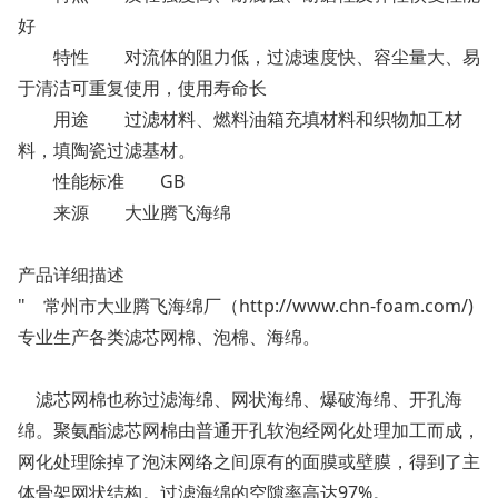
好
特性
对流体的阻力低，过滤速度快、容尘量大、易
于清洁可重复使用，使用寿命长
用途
过滤材料、燃料油箱充填材料和织物加工材
料，填陶瓷过滤基材。
性能标准
GB
来源
大业腾飞海绵
产品详细描述
" 常州市大业腾飞海绵厂（http://www.chn-foam.com/)
专业生产各类滤芯网棉、泡棉、海绵。
滤芯网棉也称过滤海绵、网状海绵、爆破海绵、开孔海
绵。聚氨酯滤芯网棉由普通开孔软泡经网化处理加工而成，
网化处理除掉了泡沫网络之间原有的面膜或壁膜，得到了主
体骨架网状结构。过滤海绵的空隙率高达97%。