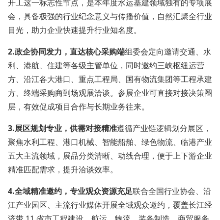
开工这一标志性节点，是本年度水运基建领域独有的专项展
会，具备极强的行业纪念意义与传播价值，自然汇聚全行业
目光，助力企业快速提升行业知名度。
2.
政企协同发力，直达核心采购端
组委会定向邀请交通、水
利、港航、住建等各级主管单位，同时邀约三峡枢纽运营
方、沿江各大港口、重点工程局、国有物流集团等工程承建
方、终端采购商到场观展洽谈。参展企业可直接对接决策圈
层，有效促成项目合作与长期业务往来。
3.
展区规划专业，供需对接精准
遵循产业链逻辑划分展区，
聚焦水利工程、港口机械、智能船舶、绿色物流、临港产业
五大主流领域，展品分类清晰、动线合理，便于上下游企业
精准匹配需求，提升洽谈效率。
4.
全域精准邀约，专业观众资源充足
联合全国行业协会、沿
江产业园区、主流行业媒体开展全域观众邀约，覆盖长江经
济带 11 省市工程建设、航运、物流、装备制造、商贸服务