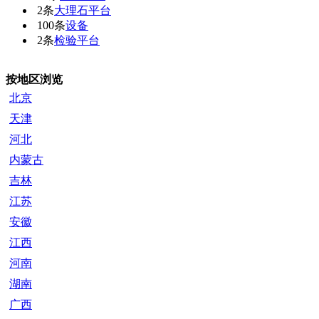
2条
大理石平台
100条
设备
2条
检验平台
按地区浏览
北京
天津
河北
内蒙古
吉林
江苏
安徽
江西
河南
湖南
广西