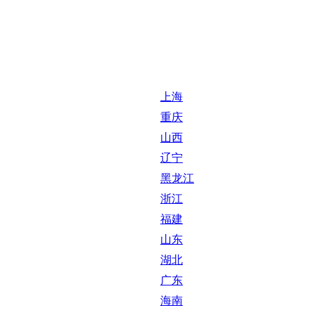
上海
重庆
山西
辽宁
黑龙江
浙江
福建
山东
湖北
广东
海南