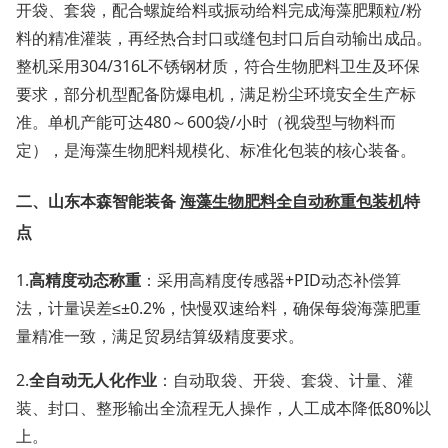
开袋、套袋，配合螺旋给料或振动给料完成海藻肥颗粒/粉
料的精准灌装，再经热合封口或缝包封口后自动输出成品。
整机采用304/316L不锈钢材质，符合生物肥料卫生及环保
要求，部分机型配备防爆电机，满足粉尘环境安全生产标
准。单机产能可达480～600袋/小时（视袋型与物料而
定），是海藻生物肥料规模化、标准化包装的核心装备。
二、山东本森
智能装备
海藻生物肥料全自动称重包装机
特
点
1.
高精度动态称重
：采用高精度传感器+PID动态补偿算
法，计量误差≤±0.2%，快慢双速给料，确保每袋海藻肥重
量精准一致，满足贸易结算级精度要求。
2.
全自动无人化作业
：自动取袋、开袋、套袋、计量、灌
装、封口、整形输出全流程无人操作，人工成本降低80%以
上。