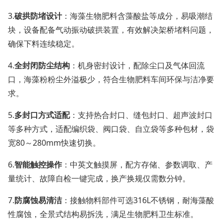
3.
破拱防堵设计
：海藻生物肥料含藻酸盐等成分，易吸潮结
块，设备配备气动振动破拱装置，有效解决架桥堵料问题，
确保下料连续稳定。
4.
全封闭防尘结构
：机身密封设计，配除尘口及气体回流
口，海藻粉粉尘外溢极少，符合生物肥料车间环保与洁净要
求。
5.
多封口方式适配
：支持热合封口、缝包封口、超声波封口
等多种方式，适配编织袋、阀口袋、自立袋等多种包材，袋
宽80～280mm快速切换。
6.
智能触控操作
：中英文触摸屏，配方存储、参数调取、产
量统计、故障自检一键完成，换产换规仅需数分钟。
7.
防腐蚀易清洁
：接触物料部件可选316L不锈钢，耐海藻酸
性腐蚀，全景式结构易拆洗，满足生物肥料卫生标准。