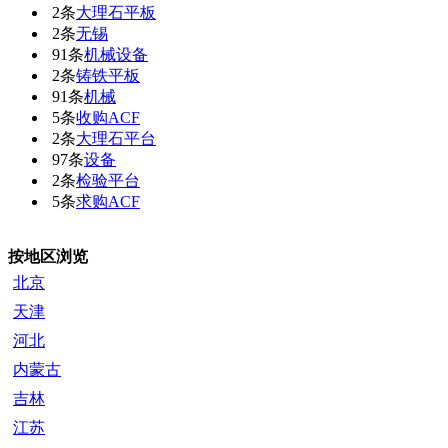
2条
大理石平板
2条
无锡
91条
机械设备
2条
铸铁平板
91条
机械
5条
收购ACF
2条
大理石平台
97条
设备
2条
检验平台
5条
求购ACF
按地区浏览
北京
天津
河北
内蒙古
吉林
江苏