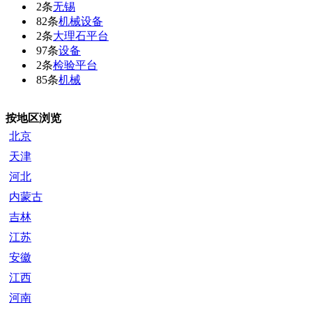
2条
无锡
82条
机械设备
2条
大理石平台
97条
设备
2条
检验平台
85条
机械
按地区浏览
北京
天津
河北
内蒙古
吉林
江苏
安徽
江西
河南