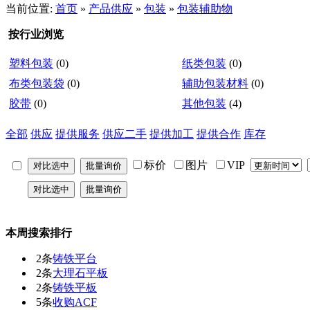
当前位置:
首页
»
产品供应
»
包装
»
包装辅助物
按行业浏览
塑料包装
(0)
纸类包装
(0)
布类包装袋
(0)
辅助包装材料
(0)
胶带
(0)
其他包装
(4)
全部
供应
提供服务
供应二手
提供加工
提供合作
库存
标价
图片
VIP
本周搜索排行
2条
铸铁平台
2条
大理石平板
2条
铸铁平板
5条
收购ACF