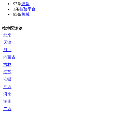
97条
设备
2条
检验平台
85条
机械
按地区浏览
北京
天津
河北
内蒙古
吉林
江苏
安徽
江西
河南
湖南
广西