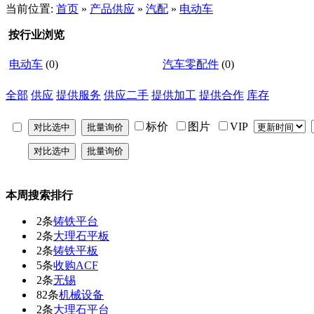
当前位置:
首页
»
产品供应
»
汽配
»
电动车
按行业浏览
电动车
(0)
汽车零配件
(0)
全部
供应
提供服务
供应二手
提供加工
提供合作
库存
标价
图片
VIP
本周搜索排行
2条
铸铁平台
2条
大理石平板
2条
铸铁平板
5条
收购ACF
2条
无锡
82条
机械设备
2条
大理石平台