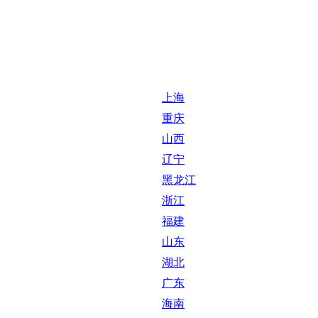
上海
重庆
山西
辽宁
黑龙江
浙江
福建
山东
湖北
广东
海南